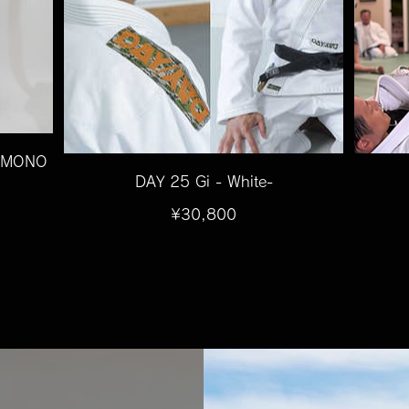
IMONO
DAY 25 Gi - White-
価
¥30,800
格