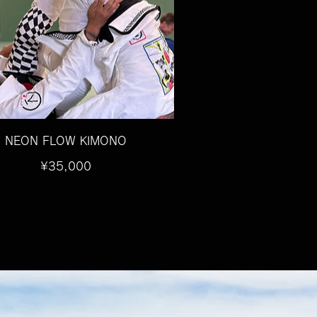
NEON FLOW KIMONO
価
¥35,000
格