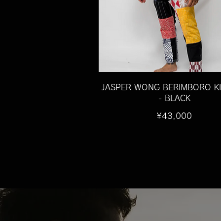
JASPER WONG BERIMBORO K
- BLACK
価
¥43,000
格