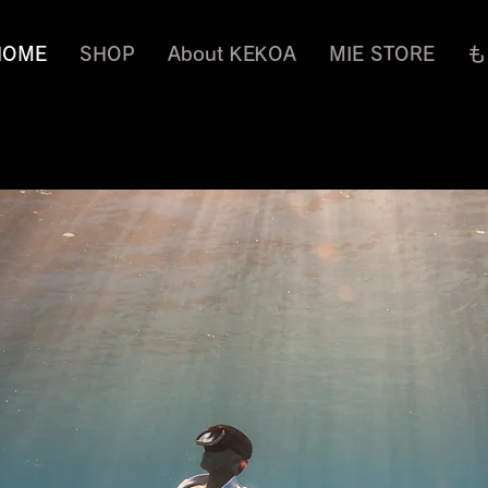
HOME
SHOP
About KEKOA
MIE STORE
も