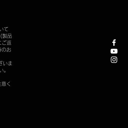
いて
(製品
にご返
時のお
ざいま
い。
注意く