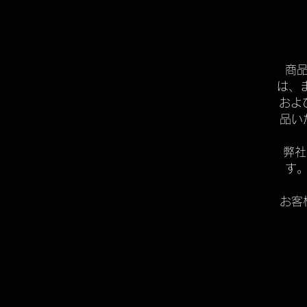
商
は、
およ
品い
弊社
す
お客