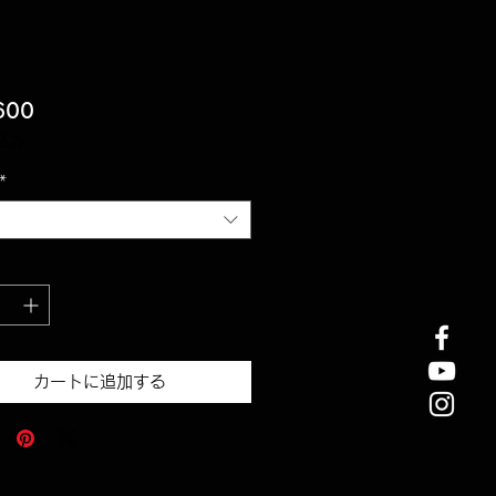
価
600
格
込み
*
カートに追加する