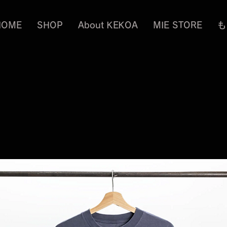
HOME
SHOP
About KEKOA
MIE STORE
も