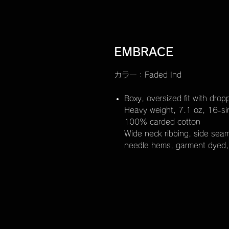
EMBRACE
カラー：Faded Ind
Boxy, oversized fit with dro
Heavy weight, 7.1 oz, 16-si
100% carded cotton
Wide neck ribbing, side seam
needle hems, garment dyed, 