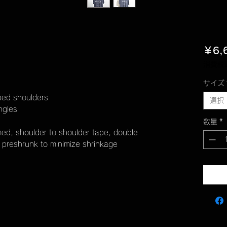
￥6,
消費税
サイズ
pped shoulders
選択
ngles
数量
*
ed, shoulder to shoulder tape, double
preshrunk to minimize shrinkage