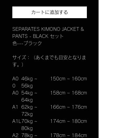
カートに追加する
SEPARATES KIMONO JACKET &
PANTS - BLACK セット
色---ブラック
サイズ：（あくまでも目安となりま
す。）
A0
46kg ~
150cm ~ 160cm
0
56kg
A0
54kg ~
158cm ~ 168cm
64kg
A1
62kg ~
166cm ~ 176cm
72kg
A1L
70kg ~
174cm ~ 180cm
80kg
A2
78kg ~
178cm ~ 184cm