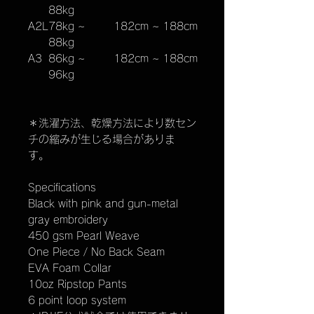
88kg
A2L
78kg ~
182cm ~ 188cm
88kg
A3
86kg ~
182cm ~ 188cm
96kg
＊洗濯方法、乾燥方法により数セン
チの縮みが生じる場合がありま
す。
Specifications
Black with pink and gun-metal
gray embroidery
450 gsm Pearl Weave
One Piece / No Back Seam
EVA Foam Collar
10oz Ripstop Pants
6 point loop system