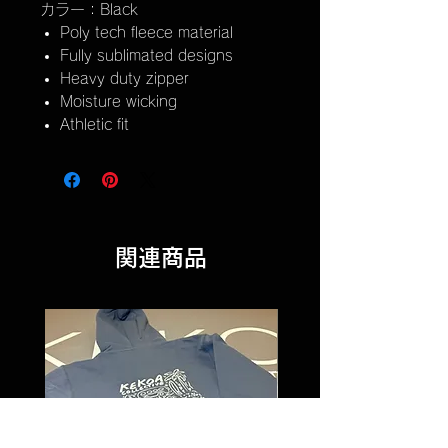
カラー：Black
Poly tech fleece material
Fully sublimated designs
Heavy duty zipper
Moisture wicking
Athletic fit
関連商品