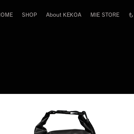
HOME
SHOP
About KEKOA
MIE STORE
も