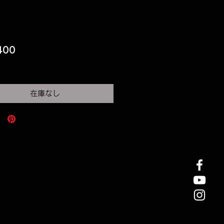
価
400
格
込み
在庫なし