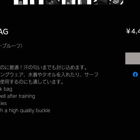
AG
￥4,
消費税
ープルーフ）
のに最適！汗の匂いまでも封じ込めます。
ングウェア、水着やタオルを入れたり、サーフ
使用するのにも適しています。
ck bag
ll after training
ties
th a high quality buckle